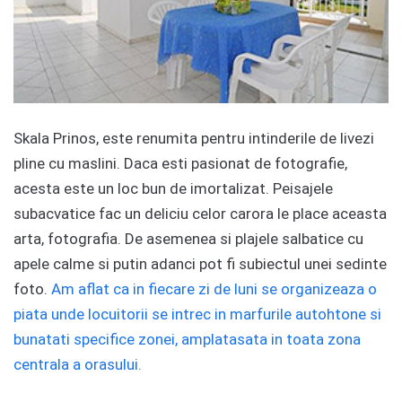
Skala Prinos, este renumita pentru intinderile de livezi
pline cu maslini. Daca esti pasionat de fotografie,
acesta este un loc bun de imortalizat. Peisajele
subacvatice fac un deliciu celor carora le place aceasta
arta, fotografia. De asemenea si plajele salbatice cu
apele calme si putin adanci pot fi subiectul unei sedinte
foto.
Am aflat ca in fiecare zi de luni se organizeaza o
piata unde locuitorii se intrec in marfurile autohtone si
bunatati specifice zonei, amplatasata in toata zona
centrala a orasului.