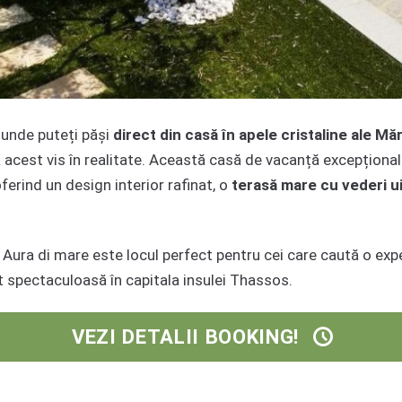
, unde puteți păși
direct din casă în apele cristaline ale Mă
 acest vis în realitate. Această casă de vacanță excepțional
oferind un design interior rafinat, o
terasă mare cu vederi u
”, Aura di mare este locul perfect pentru cei care caută o ex
ut spectaculoasă în capitala insulei Thassos.
VEZI DETALII BOOKING!