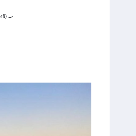
eră) 🍳