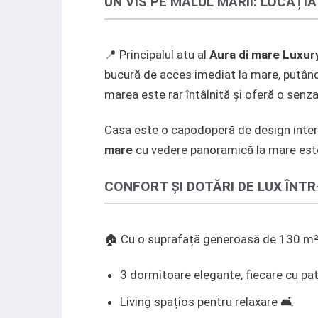
UN VIS PE MALUL MĂRII: LOCAȚI
📍 Principalul atu al
Aura di mare Luxu
bucură de acces imediat la mare, putând 
marea este rar întâlnită și oferă o senzaț
Casa este o capodoperă de design interio
mare
cu vedere panoramică la mare este
CONFORT ȘI DOTĂRI DE LUX ÎNTR
🏠 Cu o suprafață generoasă de 130 m²
3 dormitoare elegante, fiecare cu pat
Living spațios pentru relaxare 🛋️