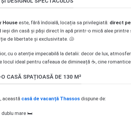
A ȘI DESIGNUL SPECTACULOS
ry House
este, fără îndoială, locația sa privilegiată:
direct pe
ieși din casă și păși direct în apă printr-o mică alee printr
ie de libertate și exclusivitate. 🐚
r, cu o atenție impecabilă la detalii: decor de lux, atmosfer
 locul ideal pentru cafeaua de dimineață ☕, cine romantice
-O CASĂ SPAȚIOASĂ DE 130 M²
, această
casă de vacanță Thassos
dispune de:
 dublu mare 🛏️