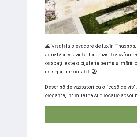
🌊 Visați la o evadare de lux în Thassos
situată în vibrantul Limenas, transformă
oaspeți, este o bijuterie pe malul mării, 
un sejur memorabil. 🏖️
Descrisă de vizitatori ca o “casă de vis
eleganța, intimitatea și o locație absol