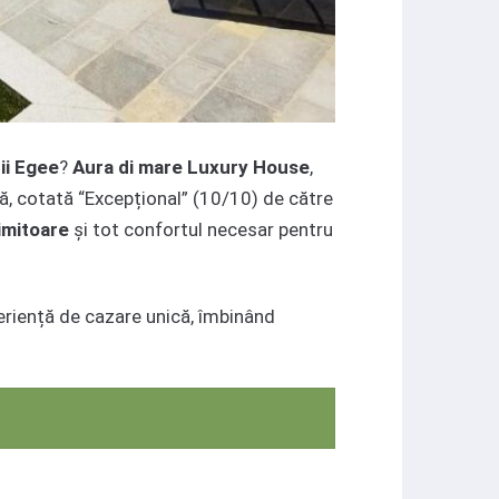
rii Egee
?
Aura di mare Luxury House
,
ă, cotată “Excepțional” (10/10) de către
imitoare
și tot confortul necesar pentru
periență de cazare unică, îmbinând