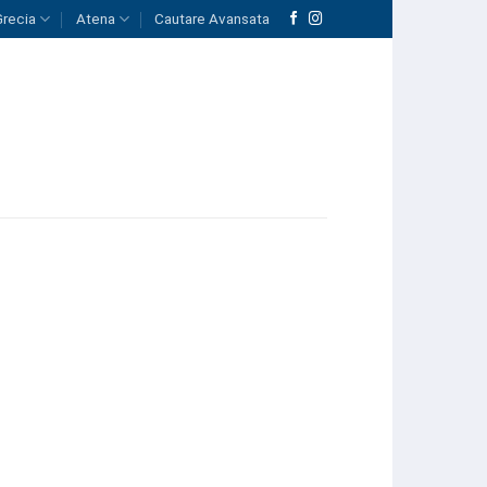
Grecia
Atena
Cautare Avansata