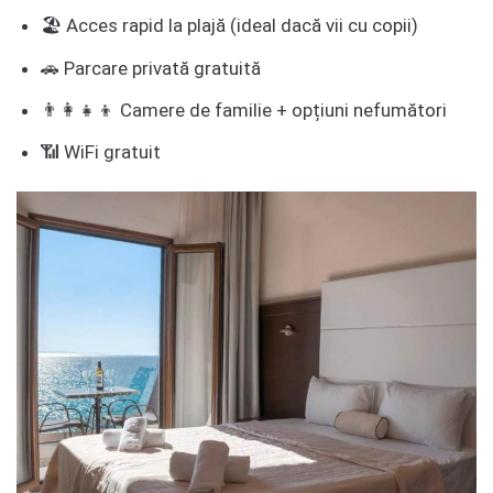
🏖️ Acces rapid la plajă (ideal dacă vii cu copii)
🚗 Parcare privată gratuită
👨‍👩‍👧‍👦 Camere de familie + opțiuni nefumători
📶 WiFi gratuit