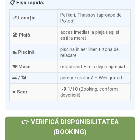
📋 Fișa rapidă:
Pefkari, Thassos (aproape de
📍 Locație
Potos)
acces imediat la plajă (ieși și
🏖️ Plajă
ești la mare)
piscină în aer liber + zonă de
🏊 Piscină
relaxare
🍽️ Mese
restaurant + mic dejun apreciat
🚗 / 📶
parcare gratuită + WiFi gratuit
~9.1/10
(Booking, conform
⭐ Scor
descrierii)
👉 VERIFICĂ DISPONIBILITATEA
(BOOKING)