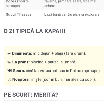
Potos
(foarte
taverne, plimbare seara, vibe mai
aproape)
animat
Sudul Thassos
bază bună pentru plaje și explorare
O ZI TIPICĂ LA KAPAHI
☀️
Dimineața:
mic dejun + plajă (fără drum).
🏊
La prânz:
piscină + pauză la umbră.
🍽️
Seara:
cină la restaurant sau în Potos (aproape).
🌙
Noaptea:
liniște (somn bun, mai ales cu copii).
PE SCURT: MERITĂ?