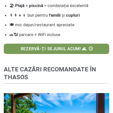
🏖
Plajă
+
piscină
= combinație excelentă
👨‍👩‍👧‍👦 bun pentru
familii
și
cupluri
🍽️ mic dejun/restaurant apreciate
🚗📶 parcare + WiFi incluse
REZERVĂ-ȚI SEJURUL ACUM! 🌊
ALTE CAZĂRI RECOMANDATE ÎN
THASOS