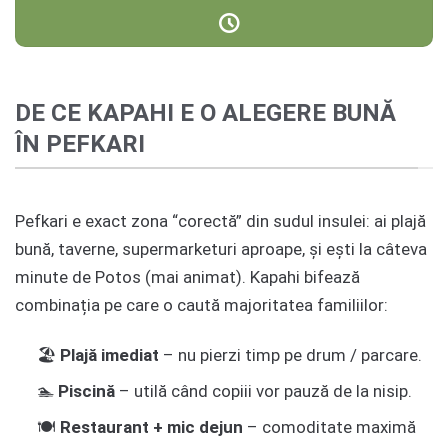
DE CE KAPAHI E O ALEGERE BUNĂ
ÎN PEFKARI
Pefkari e exact zona “corectă” din sudul insulei: ai plajă
bună, taverne, supermarketuri aproape, și ești la câteva
minute de Potos (mai animat). Kapahi bifează
combinația pe care o caută majoritatea familiilor:
🏖️
Plajă imediat
– nu pierzi timp pe drum / parcare.
🏊
Piscină
– utilă când copiii vor pauză de la nisip.
🍽️
Restaurant + mic dejun
– comoditate maximă