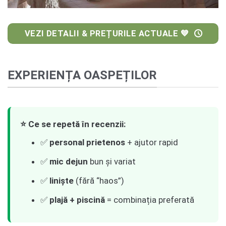
VEZI DETALII & PREȚURILE ACTUALE 💙
EXPERIENȚA OASPEȚILOR
⭐ Ce se repetă în recenzii:
✅
personal prietenos
+ ajutor rapid
✅
mic dejun
bun și variat
✅
liniște
(fără “haos”)
✅
plajă + piscină
= combinația preferată