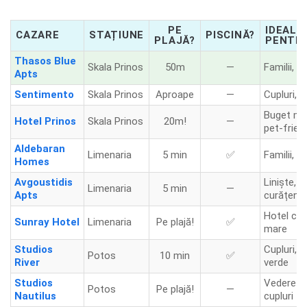
PE
IDEAL
CAZARE
STAȚIUNE
PISCINĂ?
PLAJĂ?
PENTR
Thasos Blue
Skala Prinos
50m
—
Familii, li
Apts
Sentimento
Skala Prinos
Aproape
—
Cupluri, r
Buget mi
Hotel Prinos
Skala Prinos
20m!
—
pet-frien
Aldebaran
Limenaria
5 min
✅
Familii, c
Homes
Avgoustidis
Liniște,
Limenaria
5 min
—
Apts
curățenie
Hotel cla
Sunray Hotel
Limenaria
Pe plajă!
✅
mare
Studios
Cupluri, 
Potos
10 min
✅
River
verde
Studios
Vedere la
Potos
Pe plajă!
—
Nautilus
cupluri