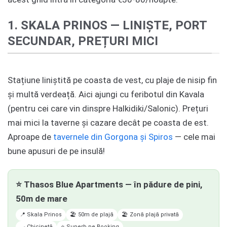
1. SKALA PRINOS — LINIȘTE, PORT
SECUNDAR, PREȚURI MICI
Stațiune liniștită pe coasta de vest, cu plaje de nisip fin
și multă verdeață. Aici ajungi cu feribotul din Kavala
(pentru cei care vin dinspre Halkidiki/Salonic). Prețuri
mai mici la taverne și cazare decât pe coasta de est.
Aproape de
tavernele din Gorgona și Spiros
— cele mai
bune apusuri de pe insulă!
⭐ Thasos Blue Apartments — în pădure de pini,
50m de mare
📍 Skala Prinos
🏖️ 50m de plajă
🏖️ Zonă plajă privată
🍳 Chicinetă
⭐ Superb pe Booking