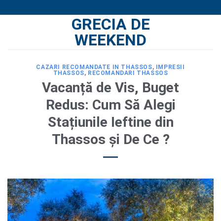
Skip
GRECIA DE
to
content
WEEKEND
CAZARI RECOMANDATE IN THASSOS
,
IMPRESII
THASSOS
,
RECOMANDARI THASSOS
Vacanță de Vis, Buget
Redus: Cum Să Alegi
Stațiunile Ieftine din
Thassos și De Ce ?