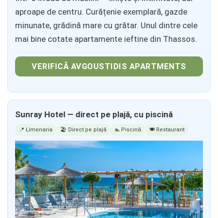
aproape de centru. Curățenie exemplară, gazde
minunate, grădină mare cu grătar. Unul dintre cele
mai bine cotate apartamente ieftine din Thassos.
VERIFICĂ AVGOUSTIDIS APARTMENTS
Sunray Hotel — direct pe plajă, cu piscină
📍 Limenaria
🏖️ Direct pe plajă
🏊 Piscină
🍽️ Restaurant