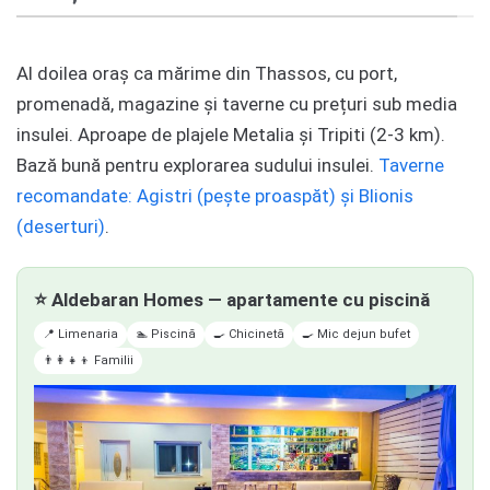
Al doilea oraș ca mărime din Thassos, cu port,
promenadă, magazine și taverne cu prețuri sub media
insulei. Aproape de plajele Metalia și Tripiti (2-3 km).
Bază bună pentru explorarea sudului insulei.
Taverne
recomandate: Agistri (pește proaspăt) și Blionis
(deserturi)
.
⭐ Aldebaran Homes — apartamente cu piscină
📍 Limenaria
🏊 Piscină
🍳 Chicinetă
🍳 Mic dejun bufet
👨‍👩‍👧‍👦 Familii