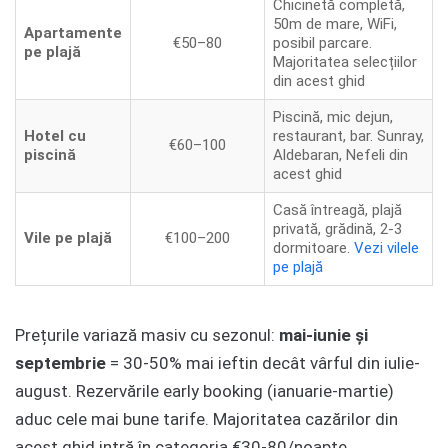
Chicinetă completă,
50m de mare, WiFi,
Apartamente
€50–80
posibil parcare.
pe plajă
Majoritatea selecțiilor
din acest ghid
Piscină, mic dejun,
Hotel cu
restaurant, bar. Sunray,
€60–100
piscină
Aldebaran, Nefeli din
acest ghid
Casă întreagă, plajă
privată, grădină, 2-3
Vile pe plajă
€100–200
dormitoare.
Vezi vilele
pe plajă
Prețurile variază masiv cu sezonul:
mai-iunie și
septembrie
= 30-50% mai ieftin decât vârful din iulie-
august. Rezervările early booking (ianuarie-martie)
aduc cele mai bune tarife. Majoritatea cazărilor din
acest ghid intră în categoria €30-80/noapte.