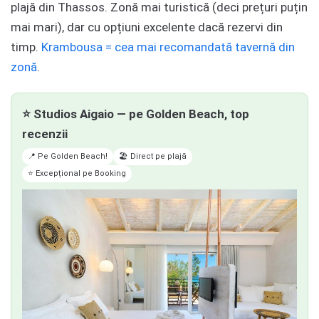
plajă din Thassos. Zonă mai turistică (deci prețuri puțin
mai mari), dar cu opțiuni excelente dacă rezervi din
timp.
Krambousa = cea mai recomandată tavernă din
zonă
.
⭐ Studios Aigaio — pe Golden Beach, top
recenzii
📍 Pe Golden Beach!
🏖️ Direct pe plajă
⭐ Excepțional pe Booking