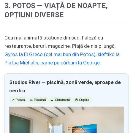
3. POTOS — VIAȚĂ DE NOAPTE,
OPȚIUNI DIVERSE
Cea mai animată stațiune din sud. Faleză cu
restaurante, baruri, magazine. Plajă de nisip lungă.
Gyros la El Greco (cel mai bun din Potos), kleftiko la
Piatsa Michalis, carne pe cărbuni la George
.
Studios River — piscină, zonă verde, aproape de
centru
📍 Potos
🏊 Piscină
🍳 Chicinetă
💑 Cupluri