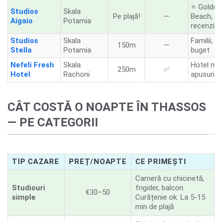
⭐ Golden
Studios
Skala
Pe plajă!
—
Beach, t
Aigaio
Potamia
recenzii
Studios
Skala
Familii, gr
150m
—
Stella
Potamia
buget
Nefeli Fresh
Skala
Hotel mo
250m
✅
Hotel
Rachoni
apusuri
CÂT COSTĂ O NOAPTE ÎN THASSOS
— PE CATEGORII
TIP CAZARE
PREȚ/NOAPTE
CE PRIMEȘTI
Cameră cu chicinetă,
Studiouri
frigider, balcon.
€30–50
simple
Curățenie ok. La 5-15
min de plajă