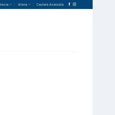
Grecia
Atena
Cautare Avansata