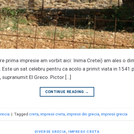
pre prima impresie am vorbit aici: Inima Cretei) am ales o di
on. Este un sat celebru pentru ca acolo a primit viata in 154
), supranumit El Greco. Pictor […]
CONTINUE READING
→
Grecia
|
Tagged
creta
,
impresii creta
,
impresii din grecia
,
impresii grecia
DIVERSE GRECIA
,
IMPRESII CRETA