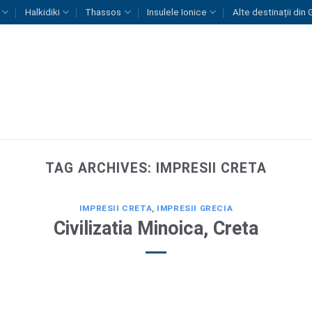
Halkidiki
Thassos
Insulele Ionice
Alte destinații din 
TAG ARCHIVES:
IMPRESII CRETA
IMPRESII CRETA
,
IMPRESII GRECIA
Civilizatia Minoica, Creta