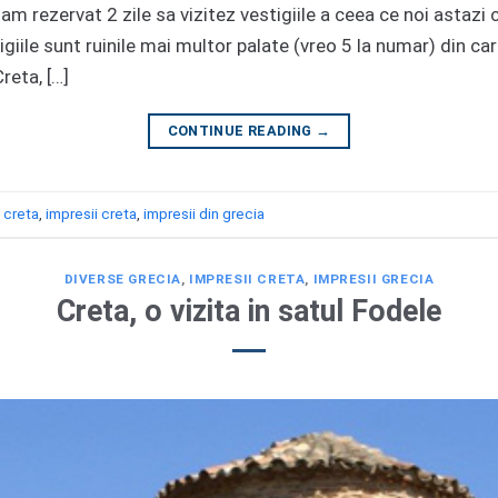
i-am rezervat 2 zile sa vizitez vestigiile a ceea ce noi asta
giile sunt ruinile mai multor palate (vreo 5 la numar) din c
Creta, […]
CONTINUE READING
→
d
creta
,
impresii creta
,
impresii din grecia
DIVERSE GRECIA
,
IMPRESII CRETA
,
IMPRESII GRECIA
Creta, o vizita in satul Fodele