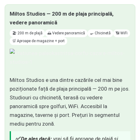
Miltos Studios — 200 m de plaja principală,
vedere panoramică
🏖️ 200 m de plajă
🌅 Vedere panoramică
🍳 Chicinetă
📶 WiFi
🛒 Aproape de magazine + port
Miltos Studios e una dintre cazările cel mai bine
poziționate față de plaja principală — 200 m pe jos.
Studiouri cu chicinetă, terasă cu vedere
panoramică spre golfuri, WiFi. Accesibil la
magazine, taverne și port. Prețuri în segmentul
mediu pentru zonă.
✅ De ales dacă:
vrei să fii aproape de plajă și