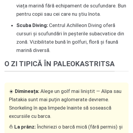
viața marină fără echipament de scufundare. Bun
pentru copii sau cei care nu știu înota.
Scuba Diving:
Centrul Achilleon Diving oferă
cursuri și scufundări în peșterile subacvatice din
zonă. Vizibilitate bună în golfuri, floră și faună
marină diversă.
O ZI TIPICĂ ÎN PALEOKASTRITSA
☀️
Dimineața:
Alege un golf mai liniștit — Alipa sau
Platakia sunt mai puțin aglomerate devreme.
Snorkeling în apa limpede înainte să sosească
excursiile cu barca.
⛵
La prânz:
Închiriezi o barcă mică (fără permis) și