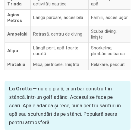
Triada
activități nautice
apă
Agios
Lângă parcare, accesibilă
Familii, acces ușor
Petros
Scuba diving,
Ampelaki
Retrasă, centru de diving
liniște
Lângă port, apă foarte
Snorkeling,
Alipa
curată
plimbări cu barca
Platakia
Mică, pietricele, liniștită
Relaxare, pescuit
La Grotta
— nu e o plajă, ci un bar construit în
stâncă, într-un golf adânc. Accesul se face pe
scări. Apa e adâncă și rece, bună pentru sărituri în
apă sau scufundări de pe stânci. Populară seara
pentru atmosferă.