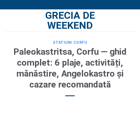
Skip
GRECIA DE
to
content
WEEKEND
STATIUNI CORFU
Paleokastritsa, Corfu — ghid
complet: 6 plaje, activități,
mănăstire, Angelokastro și
cazare recomandată