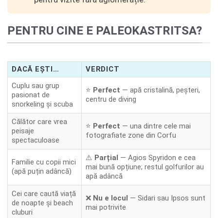
PENTRU CINE E PALEOKASTRITSA?
DACĂ EȘTI…
VERDICT
Cuplu sau grup
⭐
Perfect
— apă cristalină, peșteri,
pasionat de
centru de diving
snorkeling și scuba
Călător care vrea
⭐
Perfect
— una dintre cele mai
peisaje
fotografiate zone din Corfu
spectaculoase
⚠️
Parțial
— Agios Spyridon e cea
Familie cu copii mici
mai bună opțiune; restul golfurilor au
(apă puțin adâncă)
apă adâncă
Cei care caută viață
❌
Nu e locul
— Sidari sau Ipsos sunt
de noapte și beach
mai potrivite
cluburi