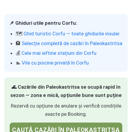
📌 Ghiduri utile pentru Corfu:
🗺️
Ghid turistic Corfu — toate ghidurile insulei
🏨
Selecție completă de cazări în Paleokastritsa
💰
Cele mai ieftine stațiuni din Corfu
🏊
Vile cu piscine privată în Corfu
🌊 Cazările din Paleokastritsa se ocupă rapid în
sezon — zona e mică, opțiunile bune sunt puține
Rezervă cu opțiune de anulare și verifică condițiile
exacte pe Booking.
CAUTĂ CAZĂRI ÎN PALEOKASTRITSA