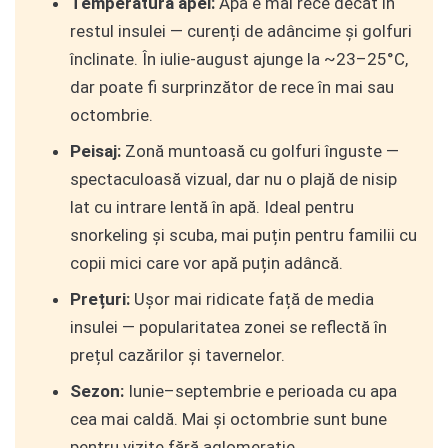
Temperatura apei:
Apa e mai rece decât în
restul insulei — curenți de adâncime și golfuri
înclinate. În iulie-august ajunge la ~23–25°C,
dar poate fi surprinzător de rece în mai sau
octombrie.
Peisaj:
Zonă muntoasă cu golfuri înguste —
spectaculoasă vizual, dar nu o plajă de nisip
lat cu intrare lentă în apă. Ideal pentru
snorkeling și scuba, mai puțin pentru familii cu
copii mici care vor apă puțin adâncă.
Prețuri:
Ușor mai ridicate față de media
insulei — popularitatea zonei se reflectă în
prețul cazărilor și tavernelor.
Sezon:
Iunie–septembrie e perioada cu apa
cea mai caldă. Mai și octombrie sunt bune
pentru vizite fără aglomerație.