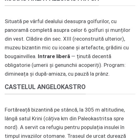
Situată pe vârful dealului deasupra golfurilor, cu
panoramă completă asupra celor 6 golfuri și munților
din vest. Clădire din sec. XIII (reconstruită ulterior),
muzeu bizantin mic cu icoane și artefacte, grădini cu
bougainvillea.
Intrare liberă
— ținută decentă
obligatorie (umerii și genunchii acoperiți). Program:
dimineața și după-amiaza, cu pauză la prânz.
CASTELUL ANGELOKASTRO
Fortăreață bizantină pe stâncă, la 305 m altitudine,
lângă satul Krini (câțiva km din Paleokastritsa spre
nord). A servit ca refugiu pentru populația insulei în
timpul invaziilor otomane. Traseul de urcat durează