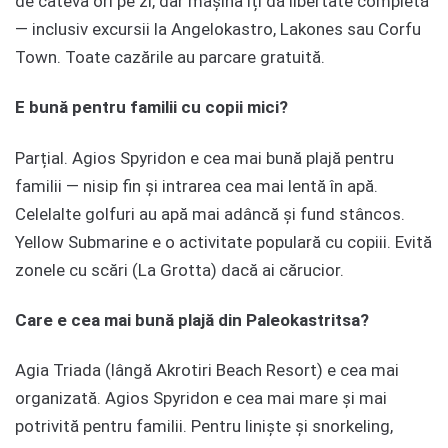
de câteva ori pe zi, dar mașina îți dă libertate completă
— inclusiv excursii la Angelokastro, Lakones sau Corfu
Town. Toate cazările au parcare gratuită.
E bună pentru familii cu copii mici?
Parțial. Agios Spyridon e cea mai bună plajă pentru
familii — nisip fin și intrarea cea mai lentă în apă.
Celelalte golfuri au apă mai adâncă și fund stâncos.
Yellow Submarine e o activitate populară cu copiii. Evită
zonele cu scări (La Grotta) dacă ai cărucior.
Care e cea mai bună plajă din Paleokastritsa?
Agia Triada (lângă Akrotiri Beach Resort) e cea mai
organizată. Agios Spyridon e cea mai mare și mai
potrivită pentru familii. Pentru liniște și snorkeling,