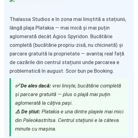
Thalassa Studios e în zona mai liniștită a stațiunii,
lângă plaja Platakia — mai mică și mai puțin
aglomerată decât Agios Spyridon. Bucătărie
completă (bucătărie propriu-zisă, nu chicinetă) și
parcare gratuită la proprietate — avantaj real față
de cazările din centrul stațiunii unde parcarea e
problematică în august. Scor bun pe Booking.
✅ De ales dacă:
vrei liniște, bucătărie completă
și parcare gratuită — plus o plajă mai puțin
aglomerată la câțiva pași.
⚠️ De știut:
Platakia e una dintre plajele mai mici
din Paleokastritsa. Centrul stațiunii e la câteva
minute cu mașina.