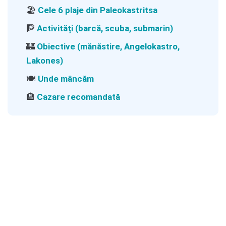
🏖️
Cele 6 plaje din Paleokastritsa
🧗
Activități (barcă, scuba, submarin)
🏰
Obiective (mănăstire, Angelokastro,
Lakones)
🍽️
Unde mâncăm
🏨
Cazare recomandată