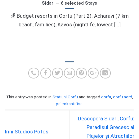
Sidari — 6 selected Stays
💰 Budget resorts in Corfu (Part 2): Acharavi (7 km
beach, families), Kavos (nightlife, lowest [...]
This entry was posted in
Statiuni Corfu
and tagged
corfu
,
corfu nord
,
paleokastritsa
.
Descoperă Sidari, Corfu:
Paradisul Grecesc al
Irini Studios Potos
Plajelor și Atracțiilor