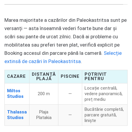
Marea majoritate a cazărilor din Paleokastritsa sunt pe
versanți — asta înseamnă vederi foarte bune dar și
scări sau pante de urcat zilnic. Dacă ai probleme cu
mobilitatea sau preferi teren plat, verifică explicit pe
Booking accesul din parcare până la cameră.
Selecție
extinsă de cazări în Paleokastritsa
.
DISTANȚĂ
POTRIVIT
CAZARE
PISCINE
PLAJĂ
PENTRU
Locație centrală,
Miltos
200 m
—
vedere panoramică,
Studios
preț mediu
Bucătărie completă,
Thalassa
Plaja
—
parcare gratuită,
Studios
Platakia
liniște