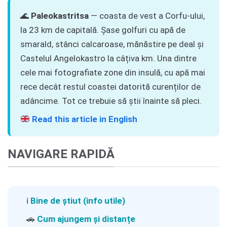
🌊
Paleokastritsa
— coasta de vest a Corfu-ului,
la 23 km de capitală. Șase golfuri cu apă de
smarald, stânci calcaroase, mănăstire pe deal și
Castelul Angelokastro la câțiva km. Una dintre
cele mai fotografiate zone din insulă, cu apă mai
rece decât restul coastei datorită curenților de
adâncime. Tot ce trebuie să știi înainte să pleci.
Read this article in English
NAVIGARE RAPIDĂ
ℹ️
Bine de știut (info utile)
🚗
Cum ajungem și distanțe