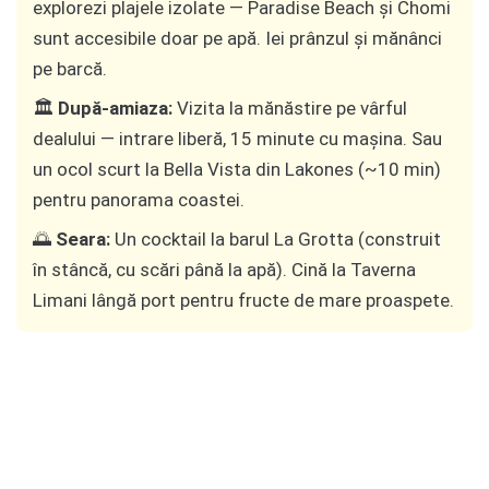
explorezi plajele izolate — Paradise Beach și Chomi
sunt accesibile doar pe apă. Iei prânzul și mănânci
pe barcă.
🏛️
După-amiaza:
Vizita la mănăstire pe vârful
dealului — intrare liberă, 15 minute cu mașina. Sau
un ocol scurt la Bella Vista din Lakones (~10 min)
pentru panorama coastei.
🌅
Seara:
Un cocktail la barul La Grotta (construit
în stâncă, cu scări până la apă). Cină la Taverna
Limani lângă port pentru fructe de mare proaspete.