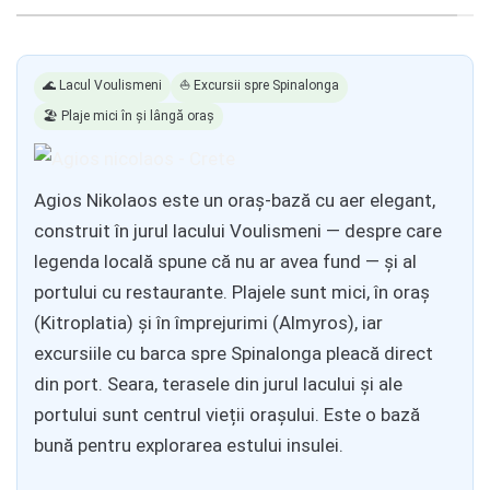
🌊 Lacul Voulismeni
⛵ Excursii spre Spinalonga
🏖️ Plaje mici în și lângă oraș
Agios Nikolaos este un oraș-bază cu aer elegant,
construit în jurul lacului Voulismeni — despre care
legenda locală spune că nu ar avea fund — și al
portului cu restaurante. Plajele sunt mici, în oraș
(Kitroplatia) și în împrejurimi (Almyros), iar
excursiile cu barca spre Spinalonga pleacă direct
din port. Seara, terasele din jurul lacului și ale
portului sunt centrul vieții orașului. Este o bază
bună pentru explorarea estului insulei.