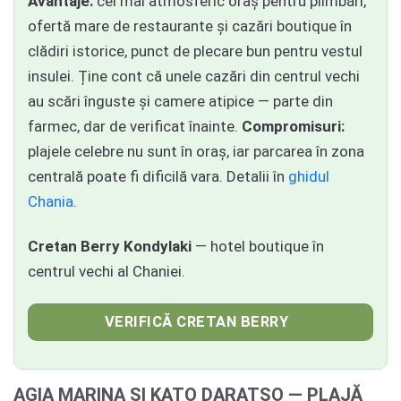
Avantaje:
cel mai atmosferic oraș pentru plimbări,
ofertă mare de restaurante și cazări boutique în
clădiri istorice, punct de plecare bun pentru vestul
insulei. Ține cont că unele cazări din centrul vechi
au scări înguste și camere atipice — parte din
farmec, dar de verificat înainte.
Compromisuri:
plajele celebre nu sunt în oraș, iar parcarea în zona
centrală poate fi dificilă vara. Detalii în
ghidul
Chania
.
Cretan Berry Kondylaki
— hotel boutique în
centrul vechi al Chaniei.
VERIFICĂ CRETAN BERRY
AGIA MARINA ȘI KATO DARATSO — PLAJĂ