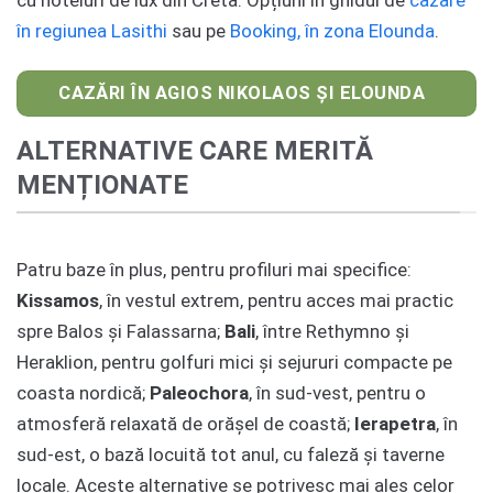
cu hoteluri de lux din Creta. Opțiuni în ghidul de
cazare
în regiunea Lasithi
sau pe
Booking, în zona Elounda
.
CAZĂRI ÎN AGIOS NIKOLAOS ȘI ELOUNDA
ALTERNATIVE CARE MERITĂ
MENȚIONATE
Patru baze în plus, pentru profiluri mai specifice:
Kissamos
, în vestul extrem, pentru acces mai practic
spre Balos și Falassarna;
Bali
, între Rethymno și
Heraklion, pentru golfuri mici și sejururi compacte pe
coasta nordică;
Paleochora
, în sud-vest, pentru o
atmosferă relaxată de orășel de coastă;
Ierapetra
, în
sud-est, o bază locuită tot anul, cu faleză și taverne
locale. Aceste alternative se potrivesc mai ales celor