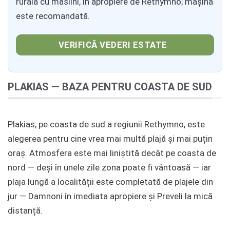
rurală cu măslini, în apropiere de Rethymno; mașina
este recomandată.
VERIFICĂ VEDERI ESTATE
PLAKIAS — BAZA PENTRU COASTA DE SUD
Plakias, pe coasta de sud a regiunii Rethymno, este
alegerea pentru cine vrea mai multă plajă și mai puțin
oraș. Atmosfera este mai liniștită decât pe coasta de
nord — deși în unele zile zona poate fi vântoasă — iar
plaja lungă a localității este completată de plajele din
jur — Damnoni în imediata apropiere și Preveli la mică
distanță.