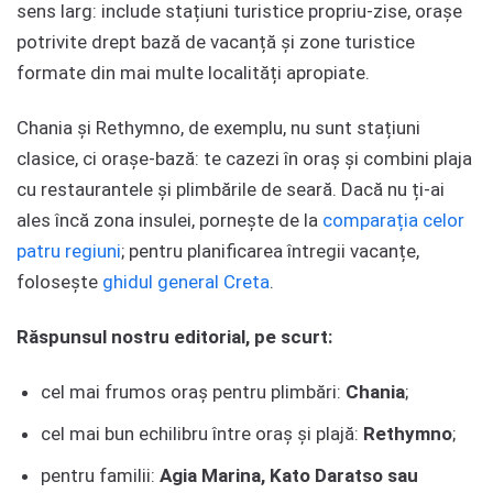
sens larg: include stațiuni turistice propriu-zise, orașe
potrivite drept bază de vacanță și zone turistice
formate din mai multe localități apropiate.
Chania și Rethymno, de exemplu, nu sunt stațiuni
clasice, ci orașe-bază: te cazezi în oraș și combini plaja
cu restaurantele și plimbările de seară. Dacă nu ți-ai
ales încă zona insulei, pornește de la
comparația celor
patru regiuni
; pentru planificarea întregii vacanțe,
folosește
ghidul general Creta
.
Răspunsul nostru editorial, pe scurt:
cel mai frumos oraș pentru plimbări:
Chania
;
cel mai bun echilibru între oraș și plajă:
Rethymno
;
pentru familii:
Agia Marina, Kato Daratso sau