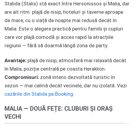
Stalida (Stalis) stă exact între Hersonissos și Malia, dar
are alt ritm: plajă de nisip, hoteluri și taverne aproape
de mare, cu o viață de noapte mai redusă decât în
Malia. Este o alegere practică pentru familii și cupluri
care vor plajă comodă și acces rapid la atracțiile
regiunii — fără să doarmă lângă zona de party.
Avantaje:
plajă de nisip, atmosferă mai relaxată decât
în Malia, poziție centrală pe coasta Heraklion.
Compromisuri:
zonă intens dezvoltată turistic în
sezon — mai calmă decât vecinele, dar nu izolată. Vezi
cazările din Stalida pe Booking
.
MALIA — DOUĂ FEȚE: CLUBURI ȘI ORAȘ
VECHI