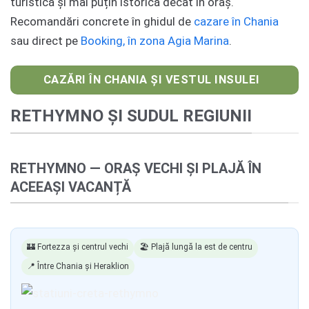
turistică și mai puțin istorică decât în oraș.
Recomandări concrete în ghidul de
cazare în Chania
sau direct pe
Booking, în zona Agia Marina
.
CAZĂRI ÎN CHANIA ȘI VESTUL INSULEI
RETHYMNO ȘI SUDUL REGIUNII
RETHYMNO — ORAȘ VECHI ȘI PLAJĂ ÎN
ACEEAȘI VACANȚĂ
🏰 Fortezza și centrul vechi
🏖️ Plajă lungă la est de centru
📍 Între Chania și Heraklion