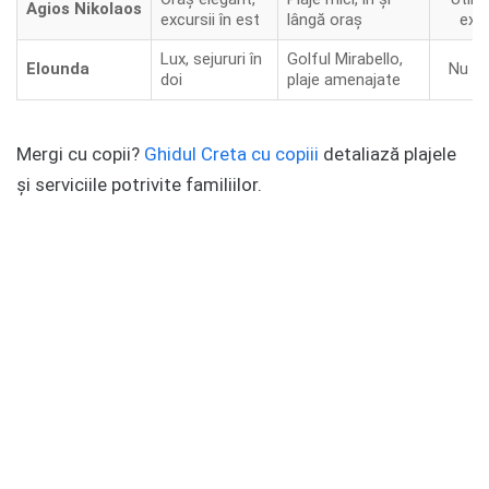
Agios Nikolaos
excursii în est
lângă oraș
expl
Lux, sejururi în
Golful Mirabello,
Elounda
Nu ne
doi
plaje amenajate
Mergi cu copii?
Ghidul Creta cu copiii
detaliază plajele
și serviciile potrivite familiilor.