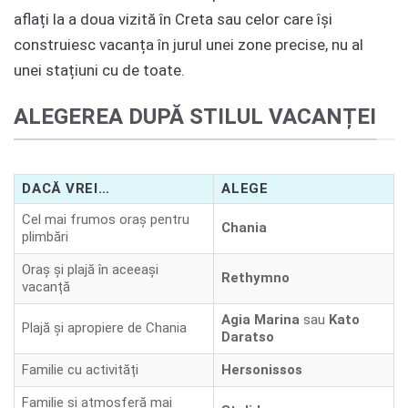
aflați la a doua vizită în Creta sau celor care își
construiesc vacanța în jurul unei zone precise, nu al
unei stațiuni cu de toate.
ALEGEREA DUPĂ STILUL VACANȚEI
DACĂ VREI…
ALEGE
Cel mai frumos oraș pentru
Chania
plimbări
Oraș și plajă în aceeași
Rethymno
vacanță
Agia Marina
sau
Kato
Plajă și apropiere de Chania
Daratso
Familie cu activități
Hersonissos
Familie și atmosferă mai