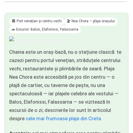
🏛️ Port venețian și centru vechi
🏖️ Nea Chora — plaja orașului
🚗 Excursii: Balos, Elafonissi, Falassarna
Chania este un oraș-bază, nu o stațiune clasică: te
cazezi pentru portul venețian, străduțele centrului
vechi, restaurantele și plimbările de seară. Plaja
Nea Chora este accesibilă pe jos din centru — o
plajă de cartier, cu taverne de pește, nu una
spectaculoasă — iar plajele celebre ale vestului —
Balos, Elafonissi, Falassarna — se vizitează în
excursii de o zi; descrierile lor sunt în articolul
despre
cele mai frumoase plaje din Creta
.