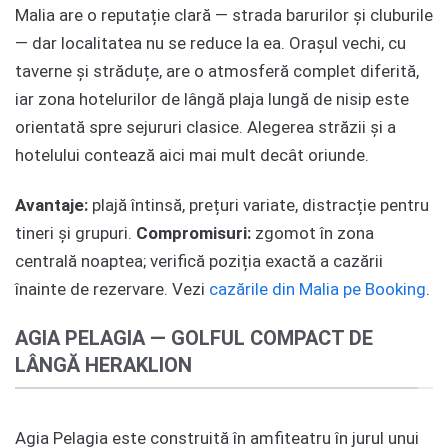
Malia are o reputație clară — strada barurilor și cluburile
— dar localitatea nu se reduce la ea. Orașul vechi, cu
taverne și străduțe, are o atmosferă complet diferită,
iar zona hotelurilor de lângă plaja lungă de nisip este
orientată spre sejururi clasice. Alegerea străzii și a
hotelului contează aici mai mult decât oriunde.
Avantaje:
plajă întinsă, prețuri variate, distracție pentru
tineri și grupuri.
Compromisuri:
zgomot în zona
centrală noaptea; verifică poziția exactă a cazării
înainte de rezervare. Vezi
cazările din Malia pe Booking
.
AGIA PELAGIA — GOLFUL COMPACT DE
LÂNGĂ HERAKLION
Agia Pelagia este construită în amfiteatru în jurul unui