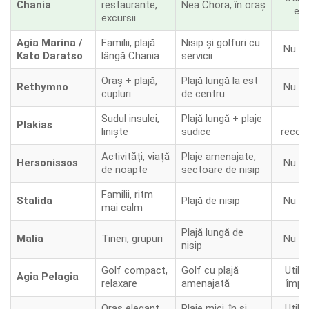
Chania
restaurante,
Nea Chora, în oraș
exc
excursii
Agia Marina /
Familii, plajă
Nisip și golfuri cu
Nu ne
Kato Daratso
lângă Chania
servicii
Oraș + plajă,
Plajă lungă la est
Rethymno
Nu ne
cupluri
de centru
Sudul insulei,
Plajă lungă + plaje
D
Plakias
liniște
sudice
recom
Activități, viață
Plaje amenajate,
Hersonissos
Nu ne
de noapte
sectoare de nisip
Familii, ritm
Stalida
Plajă de nisip
Nu ne
mai calm
Plajă lungă de
Malia
Tineri, grupuri
Nu ne
nisip
Golf compact,
Golf cu plajă
Utilă
Agia Pelagia
relaxare
amenajată
împre
Oraș elegant,
Plaje mici, în și
Utilă