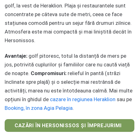
golf, la vest de Heraklion. Plaja și restaurantele sunt
concentrate pe câteva sute de metri, ceea ce face
stațiunea comodă pentru un sejur fără drumuri zilnice.
Atmosfera este mai compactă și mai liniștită decât în
Hersonissos.
Avantaje:
golf pitoresc, totul la distanță de mers pe
jos, potrivită cuplurilor și familiilor care nu caută viață
de noapte.
Compromisuri:
relieful în pantă (străzi
înclinate spre plajă) și o selecție mai restrânsă de
activități; marea nu este întotdeauna calmă. Mai multe
opțiuni în ghidul de
cazare în regiunea Heraklion
sau pe
Booking, în zona Agia Pelagia
.
CAZĂRI ÎN HERSONISSOS ȘI ÎMPREJURIMI