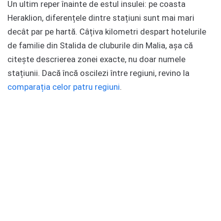
Un ultim reper înainte de estul insulei: pe coasta
Heraklion, diferențele dintre stațiuni sunt mai mari
decât par pe hartă. Câțiva kilometri despart hotelurile
de familie din Stalida de cluburile din Malia, așa că
citește descrierea zonei exacte, nu doar numele
stațiunii. Dacă încă oscilezi între regiuni, revino la
comparația celor patru regiuni
.