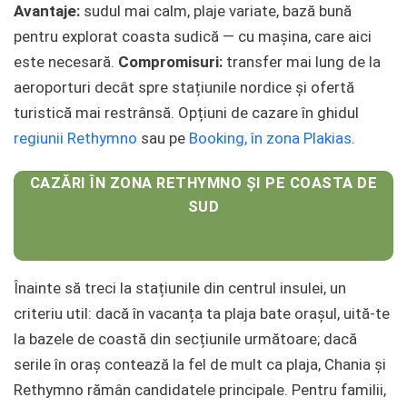
Avantaje:
sudul mai calm, plaje variate, bază bună
pentru explorat coasta sudică — cu mașina, care aici
este necesară.
Compromisuri:
transfer mai lung de la
aeroporturi decât spre stațiunile nordice și ofertă
turistică mai restrânsă. Opțiuni de cazare în ghidul
regiunii Rethymno
sau pe
Booking, în zona Plakias
.
CAZĂRI ÎN ZONA RETHYMNO ȘI PE COASTA DE
SUD
Înainte să treci la stațiunile din centrul insulei, un
criteriu util: dacă în vacanța ta plaja bate orașul, uită-te
la bazele de coastă din secțiunile următoare; dacă
serile în oraș contează la fel de mult ca plaja, Chania și
Rethymno rămân candidatele principale. Pentru familii,