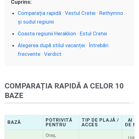
Cuprins:
Comparația rapidă
·
Vestul Cretei
·
Rethymno
și sudul regiunii
Coasta regiunii Heraklion
·
Estul Cretei
Alegerea după stilul vacanței
·
Întrebări
frecvente
·
Verdict
COMPARAȚIA RAPIDĂ A CELOR 10
BAZE
POTRIVITĂ
TIP DE PLAJĂ /
AI N
BAZĂ
PENTRU
ACCES
DE M
Oraș,
Utilă