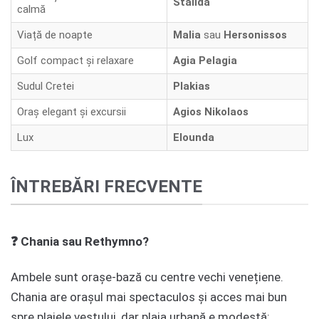
Stalida
calmă
Viață de noapte
Malia
sau
Hersonissos
Golf compact și relaxare
Agia Pelagia
Sudul Cretei
Plakias
Oraș elegant și excursii
Agios Nikolaos
Lux
Elounda
ÎNTREBĂRI FRECVENTE
❓ Chania sau Rethymno?
Ambele sunt orașe-bază cu centre vechi venețiene.
Chania are orașul mai spectaculos și acces mai bun
spre plajele vestului, dar plaja urbană e modestă;