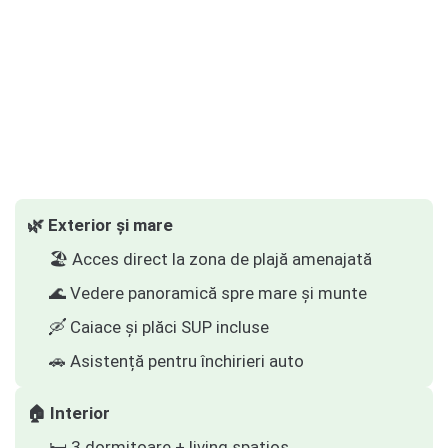
🌿 Exterior și mare
🏖️ Acces direct la zona de plajă amenajată
🌊 Vedere panoramică spre mare și munte
🛶 Caiace și plăci SUP incluse
🚗 Asistență pentru închirieri auto
🏠 Interior
🛏️ 3 dormitoare + living spațios