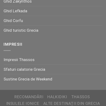
Ghid Zakynthos
Ghid Lefkada
Ghid Corfu
Ghid turistic Grecia
IMPRESII
Impresii Thassos
Sfaturi calatorie Grecia
Sustine Grecia de Weekend
RECOMANDĂRI
HALKIDIKI
THASSOS
INSULELE IONICE
ALTE DESTINAȚII DIN GRECIA