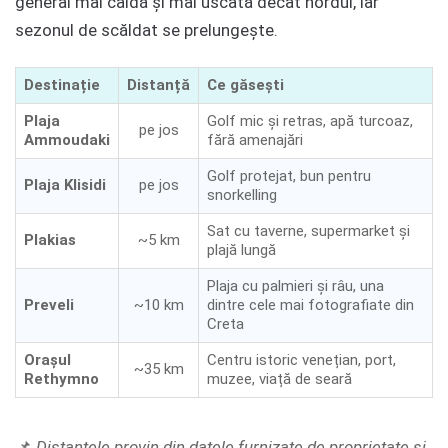
general mai caldă și mai uscată decât nordul, iar
sezonul de scăldat se prelungește.
Destinație
Distanță
Ce găsești
Plaja
Golf mic și retras, apă turcoaz,
pe jos
Ammoudaki
fără amenajări
Golf protejat, bun pentru
Plaja Klisidi
pe jos
snorkelling
Sat cu taverne, supermarket și
Plakias
~5 km
plajă lungă
Plaja cu palmieri și râu, una
Preveli
~10 km
dintre cele mai fotografiate din
Creta
Orașul
Centru istoric venețian, port,
~35 km
Rethymno
muzee, viață de seară
📌
Distanțele provin din datele furnizate de proprietate și