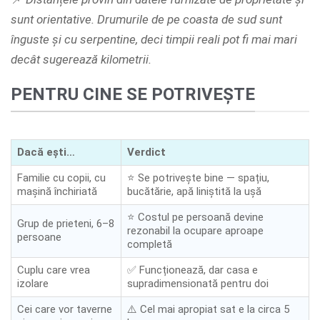
sunt orientative. Drumurile de pe coasta de sud sunt
înguste și cu serpentine, deci timpii reali pot fi mai mari
decât sugerează kilometrii.
PENTRU CINE SE POTRIVEȘTE
Dacă ești…
Verdict
Familie cu copii, cu
⭐ Se potrivește bine — spațiu,
mașină închiriată
bucătărie, apă liniștită la ușă
⭐ Costul pe persoană devine
Grup de prieteni, 6–8
rezonabil la ocupare aproape
persoane
completă
Cuplu care vrea
✅ Funcționează, dar casa e
izolare
supradimensionată pentru doi
Cei care vor taverne
⚠️ Cel mai apropiat sat e la circa 5