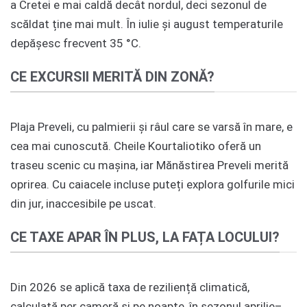
a Cretei e mai caldă decât nordul, deci sezonul de
scăldat ține mai mult. În iulie și august temperaturile
depășesc frecvent 35 °C.
CE EXCURSII MERITĂ DIN ZONĂ?
Plaja Preveli, cu palmierii și râul care se varsă în mare, e
cea mai cunoscută. Cheile Kourtaliotiko oferă un
traseu scenic cu mașina, iar Mănăstirea Preveli merită
oprirea. Cu caiacele incluse puteți explora golfurile mici
din jur, inaccesibile pe uscat.
CE TAXE APAR ÎN PLUS, LA FAȚA LOCULUI?
Din 2026 se aplică taxa de reziliență climatică,
calculată per cameră și pe noapte, în sezonul aprilie–