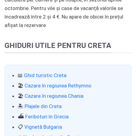
octombrie. Pentru vile și case de vacanță valorile se
încadrează între 2 și 4 €. Nu apare de obicei în prețul
afișat la rezervare.
GHIDURI UTILE PENTRU CRETA
📖
Ghid turistic Creta
🏖️
Cazare în regiunea Rethymno
🏖️
Cazare în regiunea Chania
🏝️
Plajele din Creta
⛴️
Feriboturi în Grecia
📋
Vignetă Bulgaria