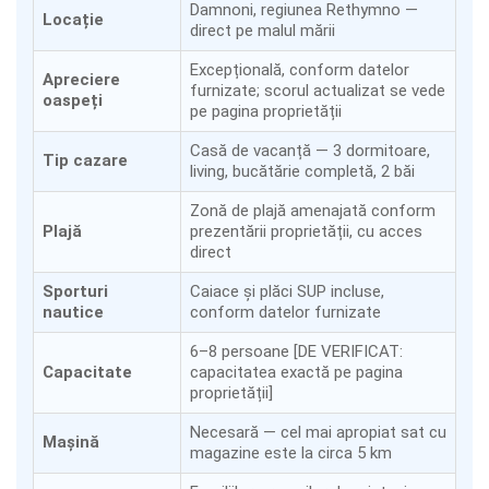
Damnoni, regiunea Rethymno —
Locație
direct pe malul mării
Excepțională, conform datelor
Apreciere
furnizate; scorul actualizat se vede
oaspeți
pe pagina proprietății
Casă de vacanță — 3 dormitoare,
Tip cazare
living, bucătărie completă, 2 băi
Zonă de plajă amenajată conform
Plajă
prezentării proprietății, cu acces
direct
Sporturi
Caiace și plăci SUP incluse,
nautice
conform datelor furnizate
6–8 persoane [DE VERIFICAT:
Capacitate
capacitatea exactă pe pagina
proprietății]
Necesară — cel mai apropiat sat cu
Mașină
magazine este la circa 5 km