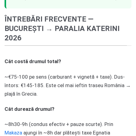
ÎNTREBĂRI FRECVENTE —
BUCUREȘTI → PARALIA KATERINI
2026
Cât costă drumul total?
~€75-100 pe sens (carburant + vignetă + taxe). Dus-
întors: €145-185. Este cel mai ieftin traseu România →
plajă în Grecia.
Cât durează drumul?
~8h30-9h (condus efectiv + pauze scurte). Prin
Makaza
ajungi în ~8h dar plătești taxe Egnatia