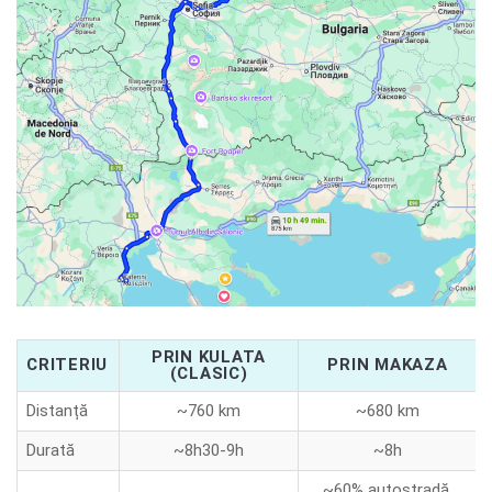
PRIN KULATA
CRITERIU
PRIN MAKAZA
(CLASIC)
Distanță
~760 km
~680 km
Durată
~8h30-9h
~8h
~60% autostradă,