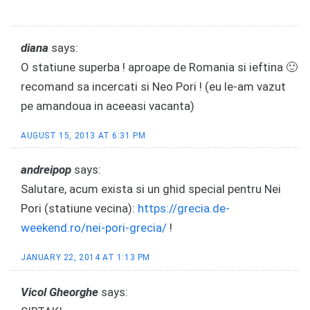
diana
says:
O statiune superba ! aproape de Romania si ieftina 🙂
recomand sa incercati si Neo Pori ! (eu le-am vazut
pe amandoua in aceeasi vacanta)
AUGUST 15, 2013 AT 6:31 PM
andreipop
says:
Salutare, acum exista si un ghid special pentru Nei
Pori (statiune vecina):
https://grecia.de-
weekend.ro/nei-pori-grecia/
!
JANUARY 22, 2014 AT 1:13 PM
Vicol Gheorghe
says: