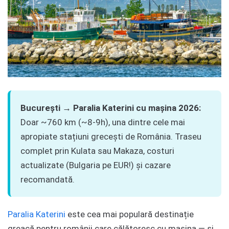
București → Paralia Katerini cu mașina 2026:
Doar ~760 km (~8-9h), una dintre cele mai
apropiate stațiuni grecești de România. Traseu
complet prin Kulata sau Makaza, costuri
actualizate (Bulgaria pe EUR!) și cazare
recomandată.
Paralia Katerini
este cea mai populară destinație
greacă pentru românii care călătoresc cu mașina — și