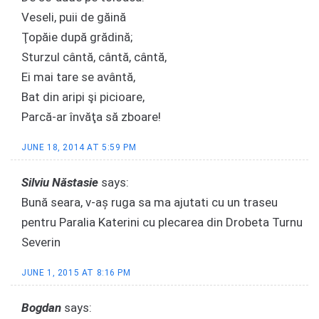
Veseli, puii de găină
Ţopăie după grădină;
Sturzul cântă, cântă, cântă,
Ei mai tare se avântă,
Bat din aripi şi picioare,
Parcă-ar învăţa să zboare!
JUNE 18, 2014 AT 5:59 PM
Silviu Năstasie
says:
Bună seara, v-aș ruga sa ma ajutati cu un traseu
pentru Paralia Katerini cu plecarea din Drobeta Turnu
Severin
JUNE 1, 2015 AT 8:16 PM
Bogdan
says: