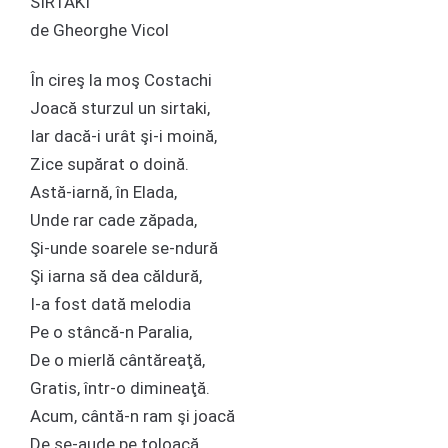
SIRTAKI
de Gheorghe Vicol
În cireş la moş Costachi
Joacă sturzul un sirtaki,
Iar dacă-i urât şi-i moină,
Zice supărat o doină.
Astă-iarnă, în Elada,
Unde rar cade zăpada,
Şi-unde soarele se-ndură
Şi iarna să dea căldură,
I-a fost dată melodia
Pe o stâncă-n Paralia,
De o mierlă cântăreaţă,
Gratis, într-o dimineaţă.
Acum, cântă-n ram şi joacă
De se-aude pe toloacă.