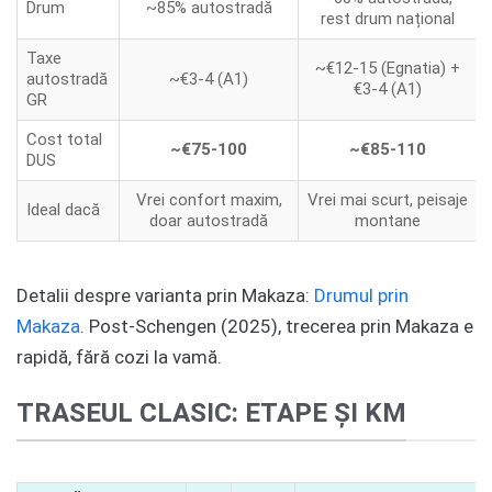
Drum
~85% autostradă
rest drum național
Taxe
~€12-15 (Egnatia) +
autostradă
~€3-4 (A1)
€3-4 (A1)
GR
Cost total
~€75-100
~€85-110
DUS
Vrei confort maxim,
Vrei mai scurt, peisaje
Ideal dacă
doar autostradă
montane
Detalii despre varianta prin Makaza:
Drumul prin
Makaza
. Post-Schengen (2025), trecerea prin Makaza e
rapidă, fără cozi la vamă.
TRASEUL CLASIC: ETAPE ȘI KM