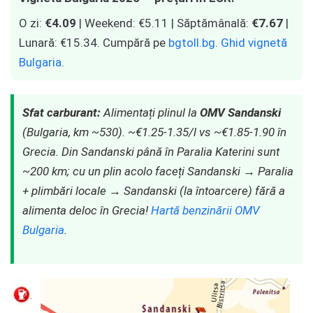
O zi:
€4.09
| Weekend: €5.11 | Săptămânală:
€7.67
|
Lunară: €15.34. Cumpără pe
bgtoll.bg
.
Ghid vignetă
Bulgaria
.
Sfat carburant:
Alimentați plinul la
OMV Sandanski
(Bulgaria, km ~530). ~€1.25-1.35/l vs ~€1.85-1.90 în
Grecia. Din Sandanski până în Paralia Katerini sunt
~200 km; cu un plin acolo faceți Sandanski → Paralia
+ plimbări locale → Sandanski (la întoarcere) fără a
alimenta deloc în Grecia!
Hartă benzinării OMV
Bulgaria
.