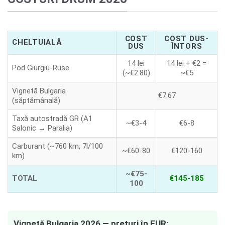
COST
COST DUS-
CHELTUIALĂ
DUS
ÎNTORS
14 lei
14 lei + €2 =
Pod Giurgiu-Ruse
(~€2.80)
~€5
Vignetă Bulgaria
€7.67
(săptămânală)
Taxă autostradă GR (A1
~€3-4
€6-8
Salonic → Paralia)
Carburant (~760 km, 7l/100
~€60-80
€120-160
km)
~€75-
TOTAL
€145-185
100
Vignetă Bulgaria 2026 — prețuri în EUR: