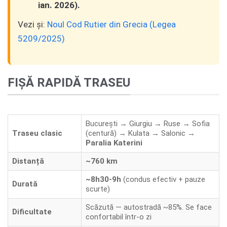
ian. 2026).
Vezi și:
Noul Cod Rutier din Grecia (Legea
5209/2025)
FIȘĂ RAPIDĂ TRASEU
București → Giurgiu → Ruse → Sofia
Traseu clasic
(centură) → Kulata → Salonic →
Paralia Katerini
Distanță
~760 km
~8h30-9h
(condus efectiv + pauze
Durată
scurte)
Scăzută — autostradă ~85%. Se face
Dificultate
confortabil într-o zi