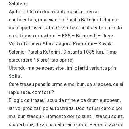
Salutare.
Ajutor !! Plec in doua saptamani in Grecia
continentala, mai exact in Paralia Katerini. Uitandu-
ma dupa traseu , atat GPS-ul cat si alte site-uri in da
ca si traseu urmatorul – E85 – Bucuresti – Ruse-
Veliko Tarnovo-Stara Zagora-Komotini – Kavala-
Salonic- Paralia Katerini . Distanta 1085 Km. Timp
parcurgere 15 ore(fara oprire)
Uitandu-ma pe acest site , imi oferiti varianta prin
Sofia .
Care traseu pana la urma e mai bun, ca si sosea, ca si
rapiditate, comfort ?
E logic ca traseul spus de mine e pe drum european,
iar voi precizati pe autostrada. Deci totusi care e cel
mai bun traseu ? Elemente dorite sunt .. traseu scurt,
sosea buna, de ajuns cat mai repede. Platesc taxe de