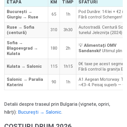
ETAPĂ
KM
TIMP
SFATURI
București →
Pod Dunăre: 14 lei + €2 ieș
65
1h
Giurgiu → Ruse
Fără control Schengen!
Ruse → Sofia
Autostradă. Centură Sofi
310
3h30
(centură)
tunelul Jeleznița (2024)
Sofia →
💡
Alimentați OMV
Blagoevgrad →
180
2h
Sandanski!
Ultimul plin ie
Kulata
0€ taxe pe acest segment
Kulata → Salonic
115
1h15
Fără control la granița B
Salonic → Paralia
A1 Aegean Motorway. Tax
90
1h
Katerini
~€3-4. Peisaj superb — Ol
Detalii despre traseul prin Bulgaria (vignete, opriri,
hărți):
București → Salonic
.
COSTURI DRUM 2026