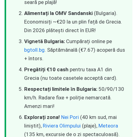
seară pe plajă!
Alimentați la OMV Sandanski
(Bulgaria).
Economisiți ~€20 la un plin față de Grecia.
Din 2026 plătești direct în EUR!
Vignetă Bulgaria:
Cumpărați online pe
bgtoll.bg
. Săptămânală (€7.67) acoperă dus
+ întors.
Pregătiți €10 cash
pentru taxa A1 din
Grecia (nu toate casetele acceptă card).
Respectați limitele în Bulgaria:
50/90/130
km/h. Radare fixe + poliție nemarcată.
Amenzi mari!
Explorați zona!
Nei Pori
(40 km sud, mai
liniștit),
Riviera Olimpului
(plaje),
Meteora
(135 km, excursie de o zi spectaculoasă).