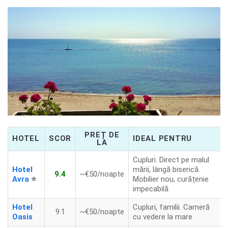
PREȚ DE
HOTEL
SCOR
IDEAL PENTRU
LA
Cupluri. Direct pe malul
Hotel
mării, lângă biserică.
9.4
~€50/noapte
Avra
⭐
Mobilier nou, curățenie
impecabilă
Hotel
Cupluri, familii. Cameră
9.1
~€50/noapte
Oasis
cu vedere la mare