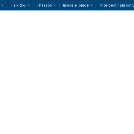
Halkidiki
Thassos
Insulele Ionice
Alte destinații din 