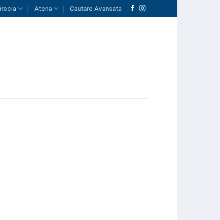
Grecia
Atena
Cautare Avansata