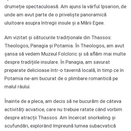
drumeție spectaculoasă. Am ajuns la vârful Ipsarion, de
unde am avut parte de o priveliște panoramică
uluitoare asupra întregii insule și a Mării Egee.
Am vizitat și sătucurile tradiționale din Thassos:
Theologos, Panagia și Potamia. În Theologos, am avut
șansa să vedem Muzeul Folcloric și să aflăm mai multe
despre tradițiile insulare. În Panagia, am savurat
preparate delicioase într-o tavernă locală, în timp ce în
Potamia ne-am bucurat de o plimbare romantică pe
malul râului.
Înainte de a pleca, am decis să ne bucurăm de câteva
activități acvatice, care nu trebuie ratate când vorbim
despre atracții Thassos. Am încercat snorkeling și
scufundări, explorând împreună lumea subacvatică