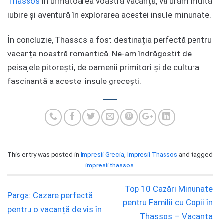
Thassos
în următoarea voastră vacanță, vă urăm multă
iubire și aventură în explorarea acestei insule minunate.
În concluzie, Thassos a fost destinația perfectă pentru
vacanța noastră romantică. Ne-am îndrăgostit de
peisajele pitorești, de oamenii primitori și de cultura
fascinantă a acestei insule grecești.
This entry was posted in
Impresii Grecia
,
Impresii Thassos
and tagged
impresii thassos
.
Top 10 Cazări Minunate
Parga: Cazare perfectă
pentru Familii cu Copii în
pentru o vacanță de vis în
Thassos – Vacanța