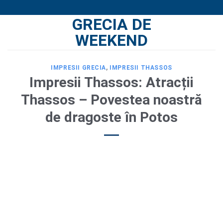
Skip
GRECIA DE
to
content
WEEKEND
IMPRESII GRECIA
,
IMPRESII THASSOS
Impresii Thassos: Atracții
Thassos – Povestea noastră
de dragoste în Potos