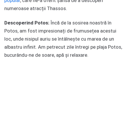
popular
, care ne-a oferit șansa de a descoperi
numeroase atracții Thassos.
Descoperind Potos:
Încă de la sosirea noastră în
Potos, am fost impresionați de frumusețea acestui
loc, unde nisipul auriu se întâlnește cu marea de un
albastru infinit. Am petrecut zile întregi pe plaja Potos,
bucurându-ne de soare, apă și relaxare.