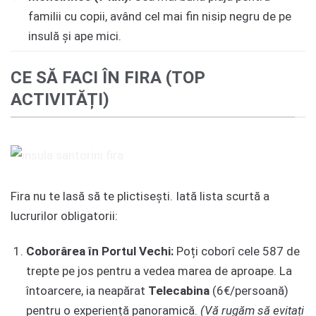
familii cu copii, având cel mai fin nisip negru de pe
insulă și ape mici.
CE SĂ FACI ÎN FIRA (TOP
ACTIVITĂȚI)
Fira nu te lasă să te plictisești. Iată lista scurtă a
lucrurilor obligatorii:
Coborârea în Portul Vechi:
Poți coborî cele 587 de
trepte pe jos pentru a vedea marea de aproape. La
întoarcere, ia neapărat
Telecabina
(6€/persoană)
pentru o experiență panoramică.
(Vă rugăm să evitați