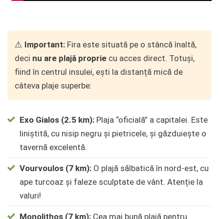
⚠️
Important:
Fira este situată pe o stâncă înaltă,
deci
nu are plajă proprie
cu acces direct. Totuși,
fiind în centrul insulei, ești la distanță mică de
câteva plaje superbe:
Exo Gialos (2.5 km):
Plaja “oficială” a capitalei. Este
liniștită, cu nisip negru și pietricele, și găzduiește o
tavernă excelentă.
Vourvoulos (7 km):
O plajă sălbatică în nord-est, cu
ape turcoaz și faleze sculptate de vânt. Atenție la
valuri!
Monolithos (7 km):
Cea mai bună plajă pentru