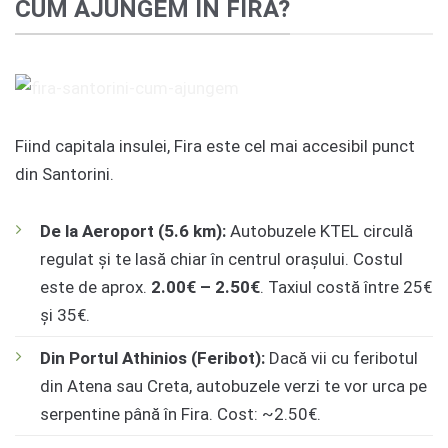
CUM AJUNGEM ÎN FIRA?
Fiind capitala insulei, Fira este cel mai accesibil punct
din Santorini.
De la Aeroport (5.6 km):
Autobuzele KTEL circulă
regulat și te lasă chiar în centrul orașului. Costul
este de aprox.
2.00€ – 2.50€
. Taxiul costă între 25€
și 35€.
Din Portul Athinios (Feribot):
Dacă vii cu feribotul
din Atena sau Creta, autobuzele verzi te vor urca pe
serpentine până în Fira. Cost: ~2.50€.