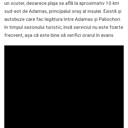
un scuter, deoarece plaja se află la aproximativ 10 km
sud-est de Adamas, principalul oraș al insulei. Există și
autobuze care fac legătura între Adamas și Paliochori
în timpul sezonului turistic, însă serviciul nu este foarte
frecvent, așa că este bine să verifici orarul în avans.