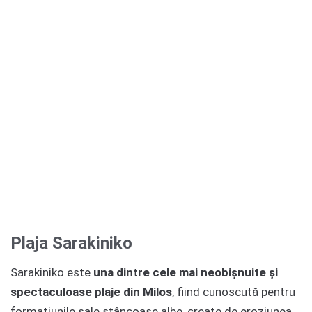
Plaja Sarakiniko
Sarakiniko este
una dintre cele mai neobișnuite și
spectaculoase plaje din Milos
, fiind cunoscută pentru
formațiunile sale stâncoase albe, create de eroziunea