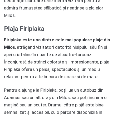
destinație uluitoare care merită vizitată pentru a
admira frumusețea sălbatică și neatinse a plajelor
Milos.
Plaja Firiplaka
Firiplaka este una dintre cele mai populare plaje din
Milos
, atrăgând vizitatori datorită nisipului său fin și
apei cristaline în nuanțe de albastru-turcoaz.
Înconjurată de stânci colorate și impresionante, plaja
Firiplaka oferă un peisaj spectaculos și un mediu
relaxant pentru a te bucura de soare și de mare.
Pentru a ajunge la Firiplaka, poți lua un autobuz din
Adamas sau un alt oraș din Milos, sau poți închiria o
mașină sau un scuter. Drumul către plajă este bine
semnalizat și accesibil, cu o parcare disponibilă în