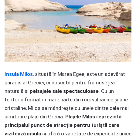
Insula Milos
, situată în Marea Egee, este un adevărat
paradis al Greciei, cunoscută pentru frumusețea
naturală și
peisajele sale spectaculoase
. Cu un
teritoriu format în mare parte din roci vulcanice și ape
cristaline, Milos se mândrește cu unele dintre cele mai
uimitoare plaje din Grecia.
Plajele Milos reprezintă
principalul punct de atracție pentru turiștii care
vizitează insula
și oferă o varietate de experiențe unice