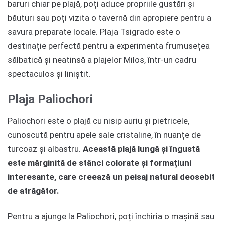
baruri chiar pe plajă, poți aduce propriile gustări și
băuturi sau poți vizita o tavernă din apropiere pentru a
savura preparate locale. Plaja Tsigrado este o
destinație perfectă pentru a experimenta frumusețea
sălbatică și neatinsă a plajelor Milos, într-un cadru
spectaculos și liniștit.
Plaja Paliochori
Paliochori este o plajă cu nisip auriu și pietricele,
cunoscută pentru apele sale cristaline, în nuanțe de
turcoaz și albastru.
Această plajă lungă și îngustă
este mărginită de stânci colorate și formațiuni
interesante, care creează un peisaj natural deosebit
de atrăgător.
Pentru a ajunge la Paliochori, poți închiria o mașină sau