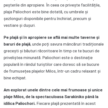
peșterile din apropiere. În ceea ce privește facilitățile,
plaja Paliochori este bine dotată, cu umbrele și
șezlonguri disponibile pentru închiriat, precum și
vestiare și dușuri.
Pe plajă și în apropiere se află mai multe taverne și
baruri de plajă
, unde poți savura mâncăruri tradiționale
grecești și băuturi răcoritoare în timp ce te bucuri de
priveliștea minunată. Paliochori este o destinație
populară în rândul turiștilor care doresc să se bucure
de frumusețea plajelor Milos, într-un cadru relaxant și
bine echipat.
Am explorat unele dintre cele mai frumoase și unice
plaje Milos, de la spectaculoasa Sarakiniko până la
idilica Paliochori.
Fiecare plajă prezentată în acest