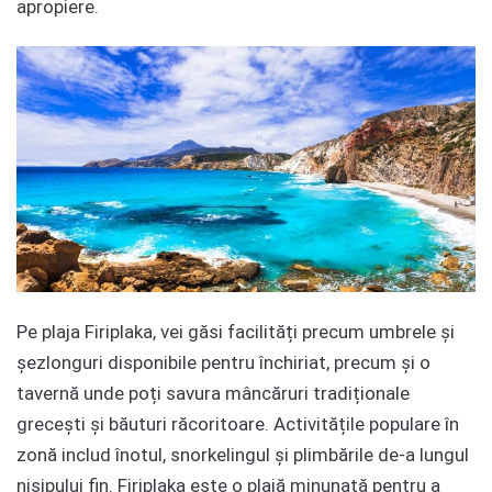
apropiere.
Pe plaja Firiplaka, vei găsi facilități precum umbrele și
șezlonguri disponibile pentru închiriat, precum și o
tavernă unde poți savura mâncăruri tradiționale
grecești și băuturi răcoritoare. Activitățile populare în
zonă includ înotul, snorkelingul și plimbările de-a lungul
nisipului fin. Firiplaka este o plajă minunată pentru a