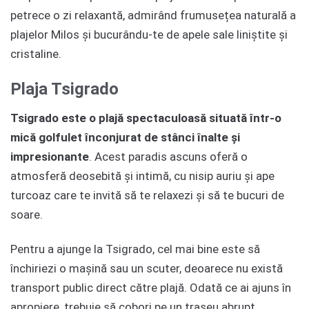
petrece o zi relaxantă, admirând frumusețea naturală a
plajelor Milos și bucurându-te de apele sale liniștite și
cristaline.
Plaja Tsigrado
Tsigrado este o plajă spectaculoasă situată într-o
mică golfulet înconjurat de stânci înalte și
impresionante
. Acest paradis ascuns oferă o
atmosferă deosebită și intimă, cu nisip auriu și ape
turcoaz care te invită să te relaxezi și să te bucuri de
soare.
Pentru a ajunge la Tsigrado, cel mai bine este să
închiriezi o mașină sau un scuter, deoarece nu există
transport public direct către plajă. Odată ce ai ajuns în
apropiere, trebuie să cobori pe un traseu abrupt,