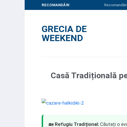
Skip
RECOMANDĂRI
Recomandări
to
content
GRECIA DE
WEEKEND
Casă Tradițională pe
🏡
Refugiu Tradițional:
Căutați o ev