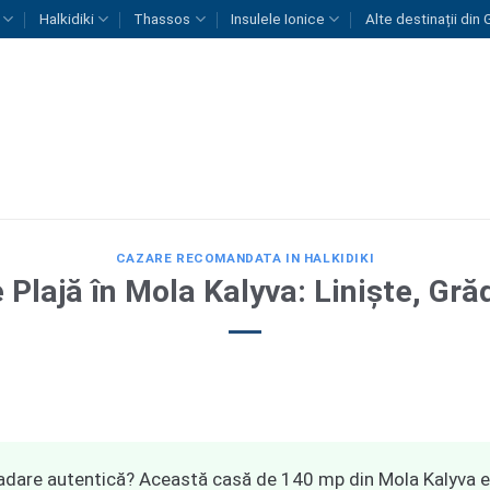
Halkidiki
Thassos
Insulele Ionice
Alte destinații din 
CAZARE RECOMANDATA IN HALKIDIKI
 Plajă în Mola Kalyva: Liniște, Gr
adare autentică? Această casă de 140 mp din Mola Kalyva e