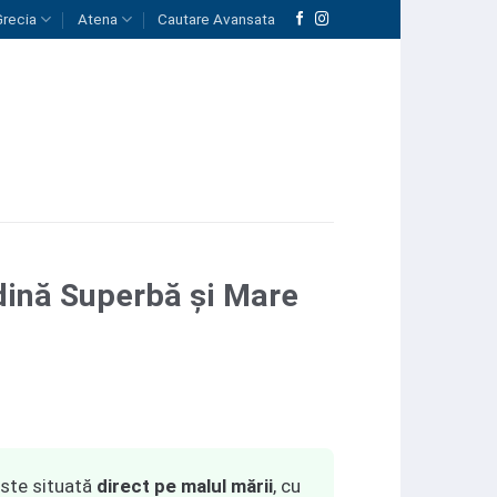
Grecia
Atena
Cautare Avansata
ădină Superbă și Mare
ste situată
direct pe malul mării
, cu