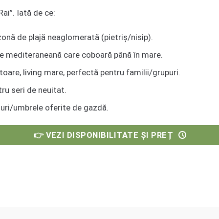
ai”. Iată de ce:
onă de plajă neaglomerată (pietriș/nisip).
e mediteraneană care coboară până în mare.
are, living mare, perfectă pentru familii/grupuri.
ru seri de neuitat.
guri/umbrele oferite de gazdă.
👉 VEZI DISPONIBILITATE ȘI PREȚ