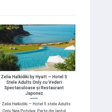
Zelia Halkidiki by Hyatt — Hotel 5
Cazare – Pa
Stele Adults Only cu Vederi
Kassandra: Sc
Spectaculoase și Restaurant
Japonez
🌊 Pamina Mar
 Zelia Halkidiki — Hotel 5 stele Adults
(Halkidiki): 
Only, Nea Potidea: Parte din lantul