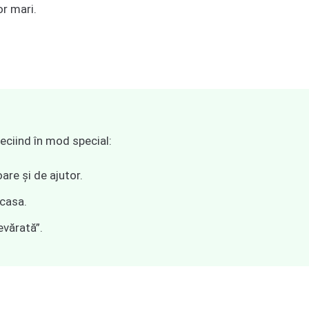
or mari.
reciind în mod special:
re și de ajutor.
 casa.
evărată”.