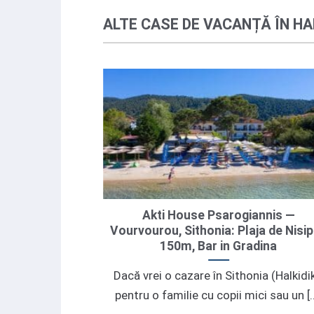
ALTE CASE DE VACANȚĂ ÎN HA
lajă în Mola
Akti House Psarogiannis —
ă Superbă și
Vourvourou, Sithonia: Plaja de Nisip
150m, Bar in Gradina
utați o evadare
Dacă vrei o cazare în Sithonia (Halkidik
de 140 mp din
pentru o familie cu copii mici sau un [..