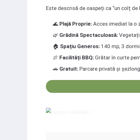
Este descrisă de oaspeți ca “un colț de R
🌊
Plajă Proprie:
Acces imediat la o z
🌿
Grădină Spectaculoasă:
Vegetați
🏠
Spațiu Generos:
140 mp, 3 dormito
🍖
Facilități BBQ:
Grătar în curte pent
🚗
Gratuit:
Parcare privată și șezlon