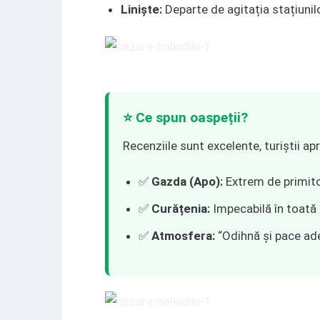
Liniște:
Departe de agitația stațiunil
⭐ Ce spun oaspeții?
Recenziile sunt excelente, turiștii ap
✅
Gazda (Apo):
Extrem de primitoa
✅
Curățenia:
Impecabilă în toată
✅
Atmosfera:
“Odihnă și pace ad