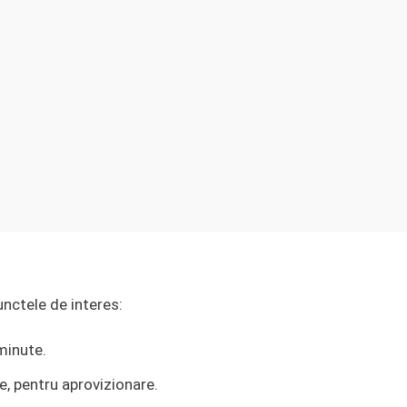
unctele de interes:
minute.
e, pentru aprovizionare.