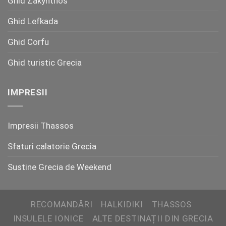
Ghid Zakynthos
Ghid Lefkada
Ghid Corfu
Ghid turistic Grecia
IMPRESII
Impresii Thassos
Sfaturi calatorie Grecia
Sustine Grecia de Weekend
RECOMANDĂRI
HALKIDIKI
THASSOS
INSULELE IONICE
ALTE DESTINAȚII DIN GRECIA