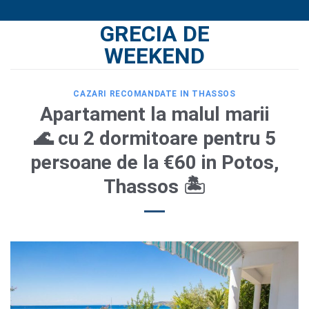
Skip
GRECIA DE
to
content
WEEKEND
CAZARI RECOMANDATE IN THASSOS
Apartament la malul marii
🌊 cu 2 dormitoare pentru 5
persoane de la €60 in Potos,
Thassos 🏝️