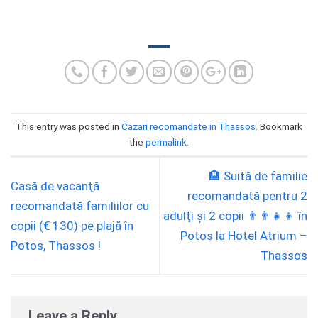
This entry was posted in
Cazari recomandate in Thassos
. Bookmark
the
permalink
.
🏨 Suită de familie
Casă de vacanţă
recomandată pentru 2
recomandată familiilor cu
adulţi și 2 copii 👨‍👨‍👧‍👦 în
copii (€ 130) pe plajă în
Potos la Hotel Atrium –
Potos, Thassos !
Thassos
Leave a Reply